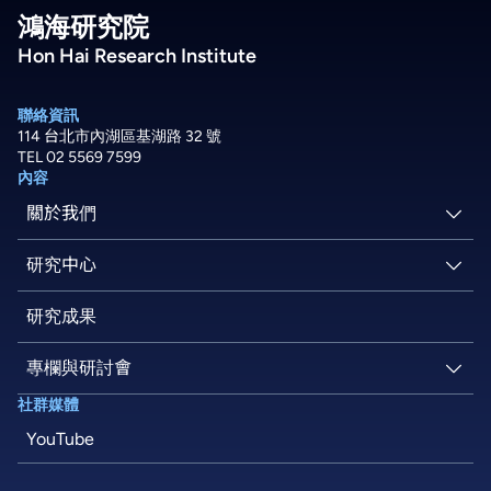
鴻海研究院
Hon Hai Research Institute
聯絡資訊
114 台北市內湖區基湖路 32 號
TEL 02 5569 7599
內容
關於我們
關於鴻海
研究中心
最新消息
人工智慧研究所
研究成果
研究人員
資通安全研究所
專欄與研討會
社群媒體
人才招募
量子計算研究所
技術專欄
YouTube
半導體研究所
研討活動