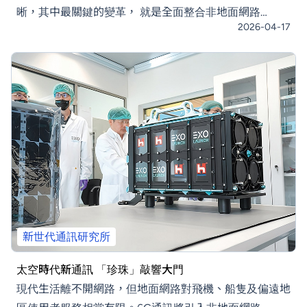
晰，其中最關鍵的變革， 就是全面整合非地面網路
2026-04-17
（NTN），讓網路服務不再受限於地面基地台布建廣
度，即便在空中、海上、偏遠地區也能順暢通訊。能實現
這項願景的關鍵技術，就是低軌道衛星通訊。驗證技術，
為6G時代預做準備面對6G時代即將到來，鴻海研究院新
世代通訊研究所（簡稱通訊所）啟動「珍珠號」衛星計
畫，希望透過低軌道通訊的概念驗證，測試其技術可行
性，並為
新世代通訊研究所
太空時代新通訊 「珍珠」敲響大門
現代生活離不開網路，但地面網路對飛機、船隻及偏遠地