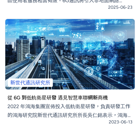
區使用者服務相當有限。6G通訊將引入非地面網路
2025-06-23
（NTNs），利用低軌道衛星提供無所不在的網路連接。
2017年SpaceX以可回收火箭技術降低發射成本，使低軌
道衛星通訊重獲新生。鴻海研究院的「珍珠號」計畫成功
驗證衛星通訊的可行性，展示了其太空工程實力。現今的
都市生活中已離不開網路，目前網路連接主要靠的是地面
基地台，因此雖然在都市地區網路相當普及，但地
新世代通訊研究所
從 6G 到低軌衛星研發 遇見智慧車聯網新商機
2022 年鴻海集團宣佈投入低軌衛星研發，負責研發工作
的鴻海研究院新世代通訊研究所所長吳仁銘表示，鴻海相
2023-06-13
信採用低軌衛星通訊並結合智慧車聯網的新商機，是新世
代新型態通訊最重要的應用，是新電動車生態系不可或缺