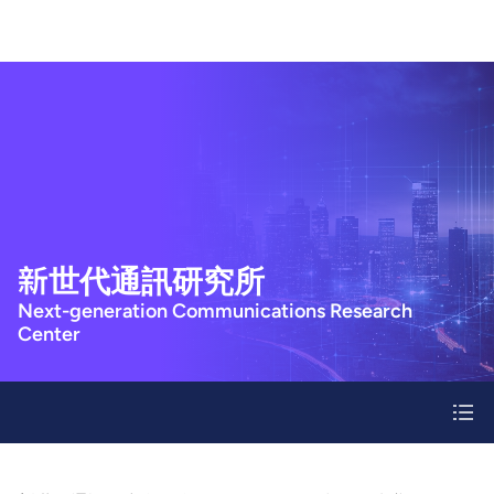
關於我們
鴻海研究院
關於鴻海
研究中心
最新消息
人工智慧研究所
研究成果
研究人員
資通安全研究所
專欄與研討會
人才招募
量子計算研究所
技術專欄
聯絡我們
新世代通訊研究所
Next-generation Communications Research
Center
半導體研究所
研討活動
社群媒體
Youtube
新世代通訊研究所
影片
語言
離子阱實驗室
English