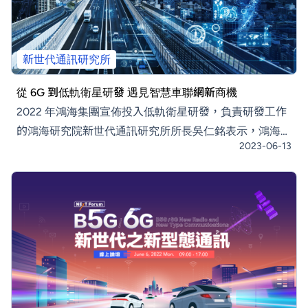
新世代通訊研究所
從 6G 到低軌衛星研發 遇見智慧車聯網新商機
2022 年鴻海集團宣佈投入低軌衛星研發，負責研發工作
的鴻海研究院新世代通訊研究所所長吳仁銘表示，鴻海相
2023-06-13
信採用低軌衛星通訊並結合智慧車聯網的新商機，是新世
代新型態通訊最重要的應用，是新電動車生態系不可或缺
的關鍵。同時，「我們相信方法論與邏輯，把邏輯想清
楚，節點做仔細，確定可以完成這件事。」 長期觀察每
個通訊世代發展，都有一定的發展邏輯跟脈絡。一開始會
從願景發想，也就是解決人類社會的需求開始，