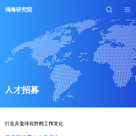
關於我們
鴻海研究院
關於鴻海
研究中心
最新消息
人工智慧研究所
研究成果
研究人員
資通安全研究所
專欄與研討會
人才招募
量子計算研究所
技術專欄
聯絡我們
人才招募
半導體研究所
研討活動
社群媒體
Youtube
新世代通訊研究所
影片
語言
打造具全球視野的工作文化
離子阱實驗室
English