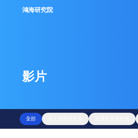
關於我們
鴻海研究院
首頁
關於鴻海
研究中心
最新消息
人工智慧研究所
研究成果
研究人員
資通安全研究所
專欄與研討會
影片
人才招募
量子計算研究所
技術專欄
聯絡我們
半導體研究所
研討活動
社群媒體
Youtube
新世代通訊研究所
影片
全部
人工智慧研究所
資通安全研究所
語言
離子阱實驗室
English